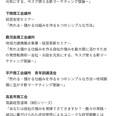
元気にする、今スグ使える新マーケティング理論ー」
下関商工会議所
経営安定セミナー
「売れる・儲かる仕組みを作る６つのシンプルな方法」
鹿児島商工会議所
地域力連携拠点事業・経営革新セミナー
「売れる儲かる仕組みを作る自社の強みを最大限に活かすため
の発想転換術ー会社・お店を元気にする、今スグ使える新マー
ケティング理論ー」
平戸商工会議所 青年部講演会
「売れる・儲かる仕組みを作る６つのシンプルな方法～地域振
興に生かす新マーケティング理論～」
高島市商工会
高島経営道場（3回シリーズ）
「あなたは自社の強みを発揮できてきますか？―数々の実践・
成功に裏付けられた逆説発想によるユニークな経営戦略とは